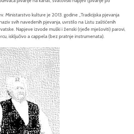
uhvaća pivanje na kanat, svatovski napjev (pivanje po
v. Ministarstvo kulture je 2013. godine „Tradicijska pjevanja
 naziv svih navedenih pjevanja, uvrstilo na Listu zaštićenih
vatske. Napjeve izvode muški i ženski (rjeđe mješoviti) parovi,
rcu, isključivo a cappela (bez pratnje instrumenata).