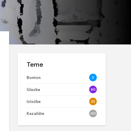
Teme
Bonton
5
Glazba
80
Izložbe
53
Kazalište
101