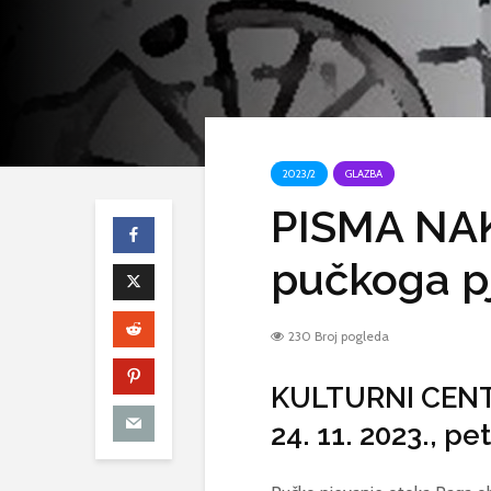
2023/2
GLAZBA
PISMA NAK
pučkoga p
230 Broj pogleda
KULTURNI CEN
24. 11. 2023., pe