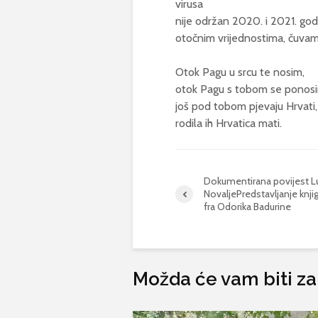
virusa
nije održan 2020. i 2021. godi
otočnim vrijednostima, čuvamo
Otok Pagu u srcu te nosim,
otok Pagu s tobom se ponos
još pod tobom pjevaju Hrvati,
rodila ih Hrvatica mati.
Dokumentirana povijest Lu
NovaljePredstavljanje knji
fra Odorika Badurine
Možda će vam biti za