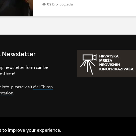
82 Broj pogleda
 Newsletter
p newsletter form can be
d here!
 info, please visit
MailChimp
tation
.
ts to improve your experience.
Copyright © 2026. Created by
Heroina