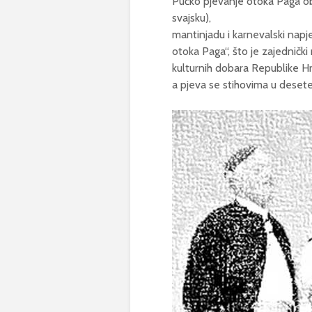
Pučko pjevanje otoka Paga ob
svajsku),
mantinjadu i karnevalski napje
otoka Paga“, što je zajednički
kulturnih dobara Republike Hr
a pjeva se stihovima u desete