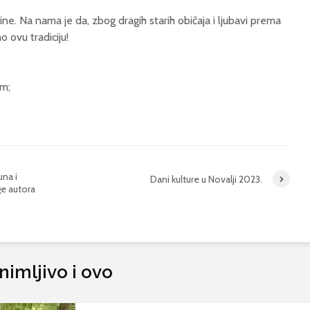
ne. Na nama je da, zbog dragih starih običaja i ljubavi prema
 ovu tradiciju!
im;
na i
Dani kulture u Novalji 2023.
ge autora
nimljivo i ovo