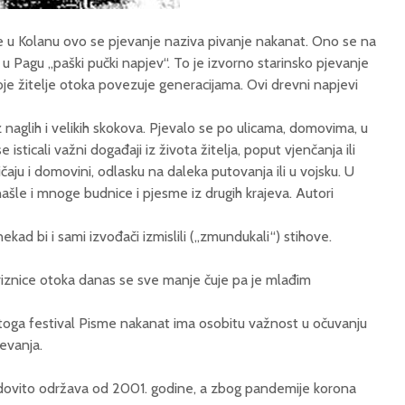
te u Kolanu ovo se pjevanje naziva pivanje nakanat. Ono se na
 u Pagu „paški pučki napjev“. To je izvorno starinsko pjevanje
oje žitelje otoka povezuje generacijama. Ovi drevni napjevi
naglih i velikih skokova. Pjevalo se po ulicama, domovima, u
sticali važni događaji iz života žitelja, poput vjenčanja ili
ičaju i domovini, odlasku na daleka putovanja ili u vojsku. U
ašle i mnoge budnice i pjesme iz drugih krajeva. Autori
onekad bi i sami izvođači izmislili („zmundukali“) stihove.
 riznice otoka danas se sve manje čuje pa je mlađim
oga festival Pisme nakanat ima osobitu važnost u očuvanju
evanja.
dovito održava od 2001. godine, a zbog pandemije korona