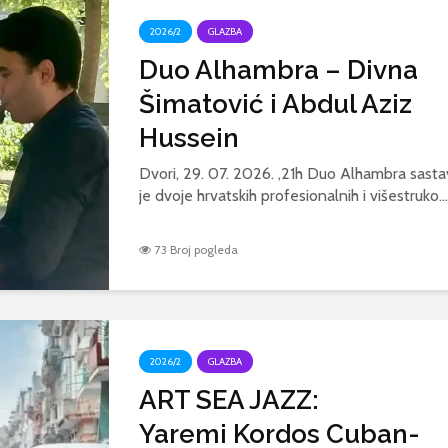
2026/2
GLAZBA
Duo Alhambra – Divna
Šimatović i Abdul Aziz
Hussein
Dvori, 29. 07. 2026. ,21h Duo Alhambra sasta
je dvoje hrvatskih profesionalnih i višestruko...
73 Broj pogleda
2026/2
GLAZBA
ART SEA JAZZ:
Yaremi Kordos Cuban-