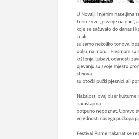
U Novalji i njenim naseljima 
Lunu zove „pivanje na pari“, a
koje se sačuvalo do danas i k
imali
su samo nekoliko tonova, bez 
polju, na moru… Pjesmom su se i
krštenja, ljubavi, odanosti zav
pjevanju su svoje mjesto pron
stihova
su otočki pučki pjesnici, ali p
Nažalost, ovaj biser kulturne
naraštajima
potpuno nepoznat. Upravo st
vrijednosti našega pučkoga pj
Festival Pisme nakanat se re