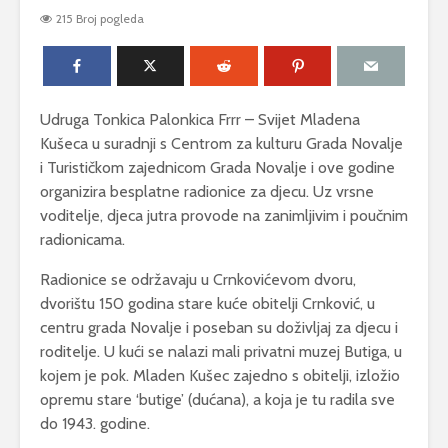
Antea Del
215 Broj pogleda
Zov dubine
Podmorska izložba
IZLOŽBA 
Jure Crnkoviča
OTVORE
PINELIĆ I
Udruga Tonkica Palonkica Frrr – Svijet Mladena
Prodajna izložba
fotografija „Timbar
Izložba n
Kušeca u suradnji s Centrom za kulturu Grada Novalje
lipote“ Anton Dabo
otvoreno
i Turističkom zajednicom Grada Novalje i ove godine
– Kirin
Ćutin otok
organizira besplatne radionice za djecu. Uz vrsne
voditelje, djeca jutra provode na zanimljivim i poučnim
radionicama.
Radionice se održavaju u Crnkovićevom dvoru,
dvorištu 150 godina stare kuće obitelji Crnković, u
centru grada Novalje i poseban su doživljaj za djecu i
roditelje. U kući se nalazi mali privatni muzej Butiga, u
kojem je pok. Mladen Kušec zajedno s obitelji, izložio
opremu stare ‘butige’ (dućana), a koja je tu radila sve
do 1943. godine.