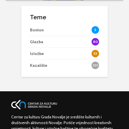
Teme
Bonton
5
Glazba
80
Izložbe
53
Kazalište
101
Centar za kulturu Grada Novalje je središte kulturnih i
društvenih aktivnosti Novalje. Potiče vrijednost kreativnih
umjetnosti, kulture i otočne baštine te obogaćuje kvalitetu