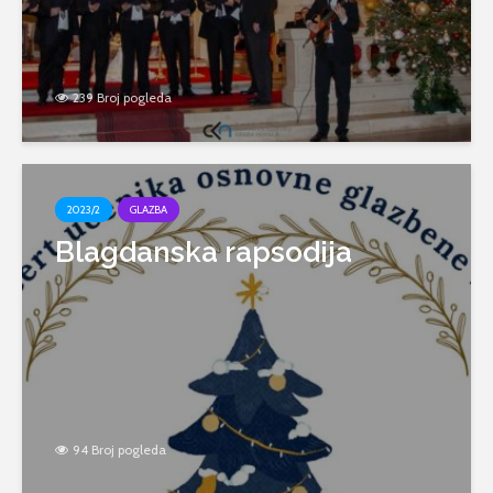
239 Broj pogleda
2023/2
GLAZBA
Blagdanska rapsodija
94 Broj pogleda