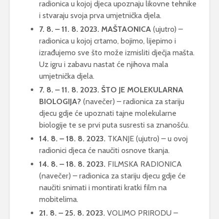
radionica u kojoj djeca upoznaju likovne tehnike
i stvaraju svoja prva umjetnička djela.
7. 8. – 11. 8. 2023. MAŠTAONICA
(ujutro) –
radionica u kojoj crtamo, bojimo, lijepimo i
izrađujemo sve što može izmisliti dječja mašta.
Uz igru i zabavu nastat će njihova mala
umjetnička djela.
7. 8. – 11. 8. 2023. ŠTO JE MOLEKULARNA
BIOLOGIJA?
(navečer) – radionica za stariju
djecu gdje će upoznati tajne molekularne
biologije te se prvi puta susresti sa znanošću.
14. 8. – 18. 8. 2023.
TKANJE (ujutro) – u ovoj
radionici djeca će naučiti osnove tkanja.
14. 8. – 18. 8. 2023.
FILMSKA RADIONICA
(navečer) – radionica za stariju djecu gdje će
naučiti snimati i montirati kratki film na
mobitelima.
21. 8. – 25. 8. 2023.
VOLIMO PRIRODU –