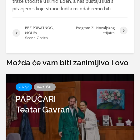
traže utočište u klinici Eden, a nas puštaju kući s
pitanjem s koje strane ludila mi odabiremo biti.
BEZ PRIVATNOG,
Program 21. Novaljskog
MOLIM
trijatra
Scena Gorica
Možda će vam biti zanimljivo i ovo
2026/2
KAZALIŠTE
PAPUČARI
Teatar Gavran