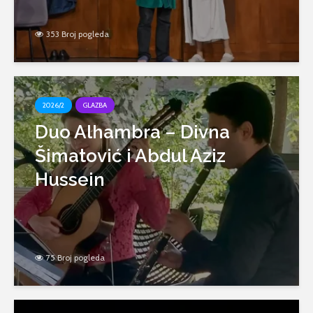
353 Broj pogleda
2026/2
GLAZBA
Duo Alhambra – Divna
Šimatović i Abdul Aziz
Hussein
75 Broj pogleda