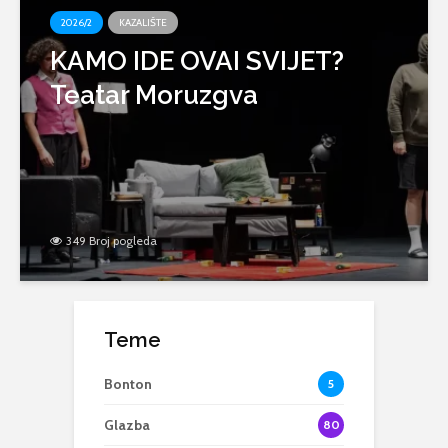
2026/2
KAZALIŠTE
KAMO IDE OVAI SVIJET?
Teatar Moruzgva
349 Broj pogleda
Teme
Bonton
5
Glazba
80