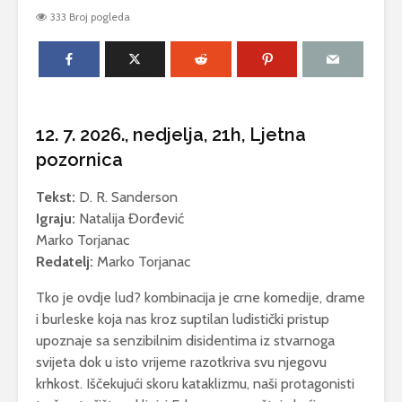
Antea Del
333 Broj pogleda
Zov dubine
Podmorska izložba
IZLOŽBA 
Jure Crnkoviča
OTVORE
PINELIĆ I
Prodajna izložba
fotografija „Timbar
Izložba n
12. 7. 2026.,
nedjelja, 21h, Ljetna
lipote“ Anton Dabo
otvoreno
pozornica
– Kirin
Ćutin otok
Tekst:
D. R. Sanderson
Igraju:
Natalija Đorđević
Marko Torjanac
Redatelj:
Marko Torjanac
Tko je ovdje lud? kombinacija je crne komedije, drame
i burleske koja nas kroz suptilan ludistički pristup
upoznaje sa senzibilnim disidentima iz stvarnoga
svijeta dok u isto vrijeme razotkriva svu njegovu
krhkost. Iščekujući skoru kataklizmu, naši protagonisti