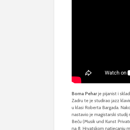
Borna Pehar
je pijanist i skl
Zadru te je studirao jazz kla
u klasi Roberta Bargada. Nak
nastavio je magistarski studi
Beču (Musik und Kunst Privatu
na 8. Hrvatskom natjecanju ml