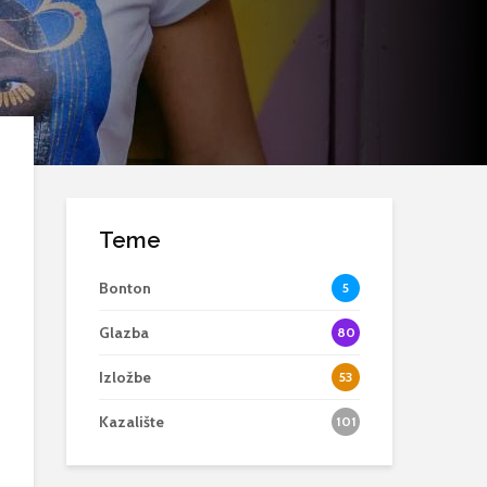
Teme
Bonton
5
Glazba
80
Izložbe
53
Kazalište
101