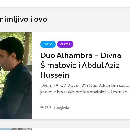
nimljivo i ovo
2026/2
GLAZBA
Duo Alhambra – Divna
Šimatović i Abdul Aziz
Hussein
Dvori, 29. 07. 2026. ,21h Duo Alhambra sasta
je dvoje hrvatskih profesionalnih i višestruko...
73 Broj pogleda