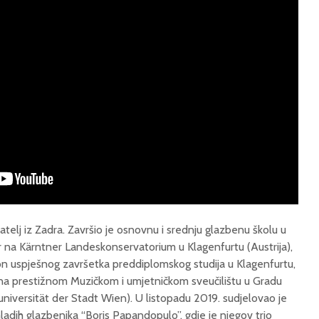
adatelj iz Zadra. Završio je osnovnu i srednju glazbenu školu u
vir na Kärntner Landeskonservatorium u Klagenfurtu (Austrija),
on uspješnog završetka preddiplomskog studija u Klagenfurtu,
j na prestižnom Muzičkom i umjetničkom sveučilištu u Gradu
niversität der Stadt Wien). U listopadu 2019. sudjelovao je
adih glazbenika “Boris Papandopulo”, gdje je njegov trio