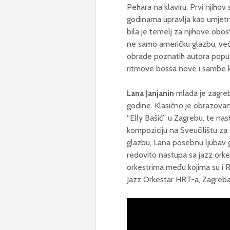
Pehara na klaviru. Prvi njiho
godinama upravlja kao umjetni
bila je temelj za njihove obos
ne samo američku glazbu, već 
obrade poznatih autora poput 
ritmove bossa nove i sambe ko
Lana Janjanin
mlada je zagreba
godine. Klasično je obrazovan
“Elly Bašić” u Zagrebu, te nas
kompoziciju na Sveučilištu za
glazbu, Lana posebnu ljubav ga
redovito nastupa sa jazz ork
orkestrima među kojima su i R
Jazz Orkestar HRT-a, Zagreba