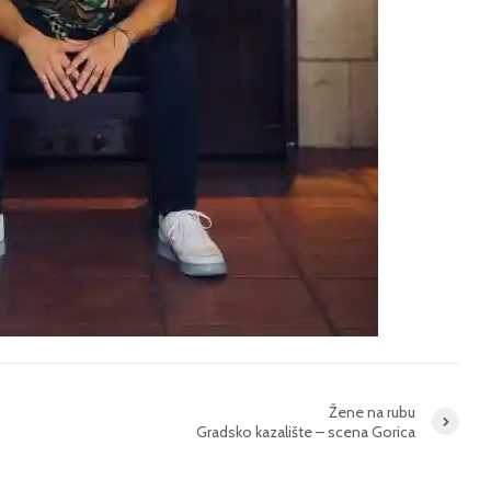
Žene na rubu
Gradsko kazalište – scena Gorica