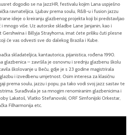
v susret dogodio se na JazzHR, festivalu kojim Lana uspješno
čka ravnateljica. Ljubav prema soulu, R&B-u i fusion jazzu
trane ideje o kreiranju glazbenog projekta koji bi predstavljao
i mnogo više. Uz autorske skladbe Lane Janjanin, kao i
Gershwina i Billyja Strayhorna, imat ćete priliku čuti plesne
ji će vas odvesti sve do dalekog Brazila i Kube.
čka skladateljica, kantautorica, pijanistica, rođena 1990.
a glazbenica – završila je osnovnu i srednju glazbenu školu
tavila školovanje u Beču, gdje je s 23 godine magistrirala
 glazbu i izvedbenu umjetnost. Osim interesa za klasičnu
ji prema soulu, jazzu i popu, pa tako vodi svoj jazz sastav te
estrima. Surađivala je sa mnogim renomiranim glazbenicima i
oby Lakatoš, Vlatko Stefanovski, ORF Simfonijski Orkestar,
čka Filharmonija etc.