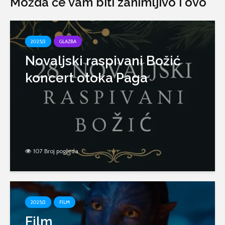
Možda će vam biti zanimljivo i ovo
2025/2
GLAZBA
Novaljski raspivani Božić
koncert otoka Paga
107 Broj pogleda
2025/2
FILM
Film