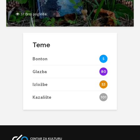
37 Broj pogleda
Teme
Bonton
5
Glazba
80
Izložbe
53
Kazalište
101