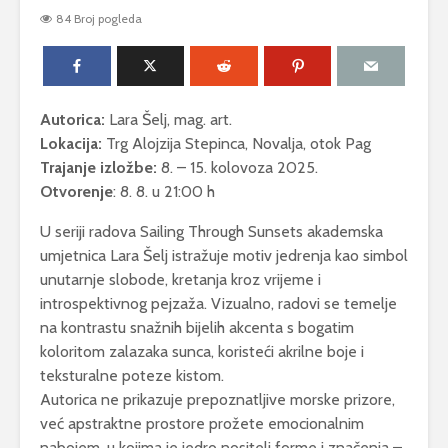
Antea Del
84 Broj pogleda
Zov dubine
Podmorska izložba
IZLOŽBA 
Jure Crnkoviča
OTVORE
PINELIĆ I
Autorica:
Lara Šelj, mag. art.
Prodajna izložba
fotografija „Timbar
Izložba n
Lokacija:
Trg Alojzija Stepinca, Novalja, otok Pag
lipote“ Anton Dabo
otvoreno
Trajanje izložbe:
8. – 15. kolovoza 2025.
– Kirin
Ćutin otok
Otvorenje
: 8. 8. u 21:00 h
U seriji radova Sailing Through Sunsets akademska
umjetnica Lara Šelj istražuje motiv jedrenja kao simbol
unutarnje slobode, kretanja kroz vrijeme i
introspektivnog pejzaža. Vizualno, radovi se temelje
na kontrastu snažnih bijelih akcenta s bogatim
koloritom zalazaka sunca, koristeći akrilne boje i
teksturalne poteze kistom.
Autorica ne prikazuje prepoznatljive morske prizore,
već apstraktne prostore prožete emocionalnim
nabojem, u kojima je jedro nositelj forme i značenja –