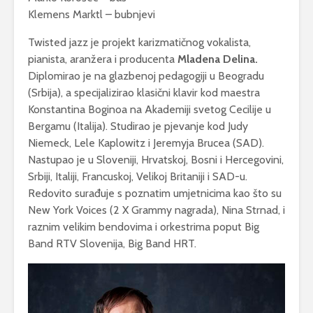
Klemens Marktl – bubnjevi
Twisted jazz je projekt karizmatičnog vokalista,
pianista, aranžera i producenta
Mladena Delina.
Diplomirao je na glazbenoj pedagogiji u Beogradu
(Srbija), a specijalizirao klasični klavir kod maestra
Konstantina Boginoa na Akademiji svetog Cecilije u
Bergamu (Italija). Studirao je pjevanje kod Judy
Niemeck, Lele Kaplowitz i Jeremyja Brucea (SAD).
Nastupao je u Sloveniji, Hrvatskoj, Bosni i Hercegovini,
Srbiji, Italiji, Francuskoj, Velikoj Britaniji i SAD-u.
Redovito surađuje s poznatim umjetnicima kao što su
New York Voices (2 X Grammy nagrada), Nina Strnad, i
raznim velikim bendovima i orkestrima poput Big
Band RTV Slovenija, Big Band HRT.