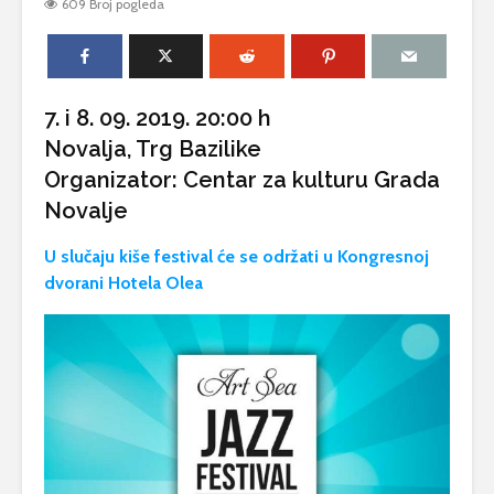
609 Broj pogleda
Antea Del
Zov dubine
Podmorska izložba
IZLOŽBA 
Jure Crnkoviča
OTVORE
PINELIĆ I
7. i 8. 09. 2019. 20:00 h
Prodajna izložba
Novalja, Trg Bazilike
fotografija „Timbar
Izložba n
lipote“ Anton Dabo
otvoreno
Organizator:
Centar za kulturu Grada
– Kirin
Ćutin otok
Novalje
U slučaju kiše festival će se održati u Kongresnoj
dvorani Hotela Olea