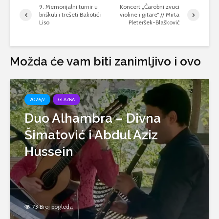
9. Memorijalni turnir u
Koncert „Čarobni zvuci
briškuli i trešeti Bakotić i
violine i gitare“ // Mirta
Liso
Pleteršek-Blašković
Možda će vam biti zanimljivo i ovo
2026/2
GLAZBA
Duo Alhambra – Divna
Šimatović i Abdul Aziz
Hussein
73 Broj pogleda