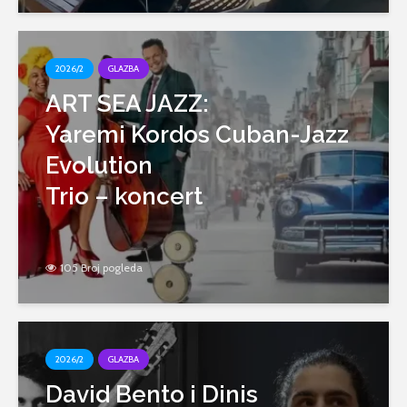
2026/2
GLAZBA
ART SEA JAZZ:
Yaremi Kordos Cuban-Jazz
Evolution
Trio – koncert
105 Broj pogleda
2026/2
GLAZBA
David Bento i Dinis