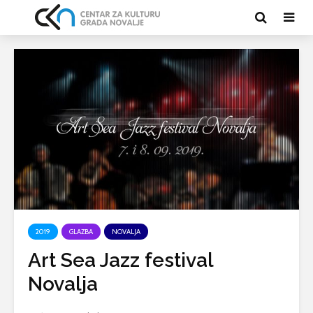
2019
GLAZBA
NOVALJA
Art Sea Jazz festival
Novalja
Izložba na
Izložba n
otvorenom „Sjene“
otvoreno
Nadia Zore
„Morske d