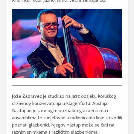
Kini, Indiji, Kubi, Južnoj Africi, većini zemalja EU.
Jože Zadravec
je studirao na jazz odsjeku Koruškog
državnog konzervatorija u Klagenfurtu, Austrija.
Nastupao je s mnogim poznatim glazbenicima i
ansamblima te sudjelovao u radionicama koje su vodili
poznati glazbenici. Njegov nastup može se čuti na
raznim snimkama s različitim glazbenicima i