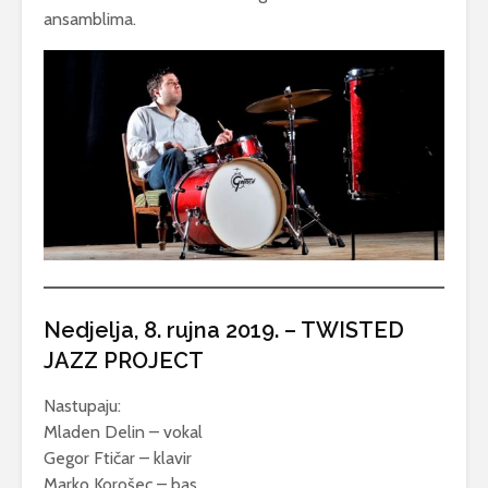
ansamblima.
Nedjelja, 8. rujna 2019. – TWISTED
JAZZ PROJECT
Nastupaju:
Mladen Delin – vokal
Gegor Ftičar – klavir
Marko Korošec – bas