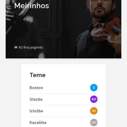
Meirinhos
82 Broj pogleda
Teme
Bonton
5
Glazba
80
Izložbe
53
Kazalište
101